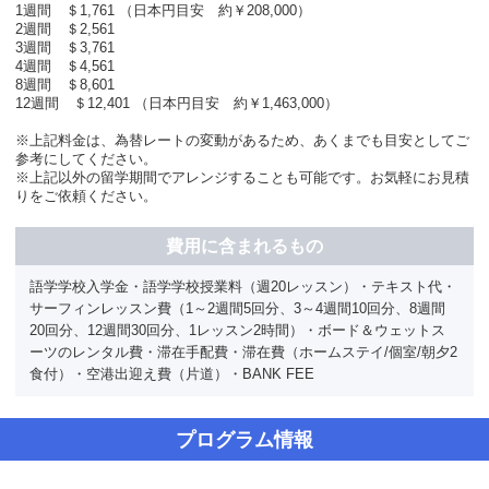
1週間 ＄1,761 （日本円目安 約￥208,000）
2週間 ＄2,561
3週間 ＄3,761
4週間 ＄4,561
8週間 ＄8,601
12週間 ＄12,401 （日本円目安 約￥1,463,000）
※上記料金は、為替レートの変動があるため、あくまでも目安としてご
参考にしてください。
※上記以外の留学期間でアレンジすることも可能です。お気軽にお見積
りをご依頼ください。
費用に含まれるもの
語学学校入学金・語学学校授業料（週20レッスン）・テキスト代・
サーフィンレッスン費（1～2週間5回分、3～4週間10回分、8週間
20回分、12週間30回分、1レッスン2時間）・ボード＆ウェットス
ーツのレンタル費・滞在手配費・滞在費（ホームステイ/個室/朝夕2
食付）・空港出迎え費（片道）・BANK FEE
プログラム情報