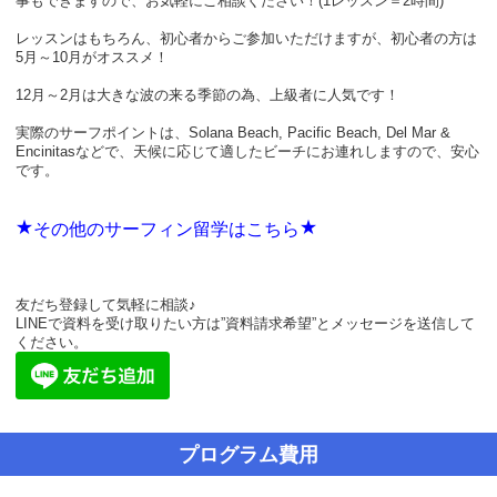
事もできますので、お気軽にご相談ください！(1レッスン＝2時間)
レッスンはもちろん、初心者からご参加いただけますが、初心者の方は
5月～10月がオススメ！
12月～2月は大きな波の来る季節の為、上級者に人気です！
実際のサーフポイントは、Solana Beach, Pacific Beach, Del Mar &
Encinitasなどで、天候に応じて適したビーチにお連れしますので、安心
です。
★
★
その他のサーフィン留学はこちら
友だち登録して気軽に相談♪
LINEで資料を受け取りたい方は”資料請求希望”とメッセージを送信して
ください。
プログラム費用