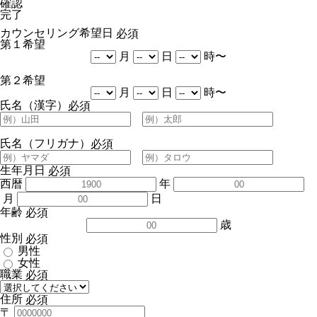
確認
完了
カウンセリング希望日
必須
第１希望
月
日
時〜
第２希望
月
日
時〜
氏名（漢字）
必須
氏名（フリガナ）
必須
生年月日
必須
西暦
年
月
日
年齢
必須
歳
性別
必須
男性
女性
職業
必須
住所
必須
〒