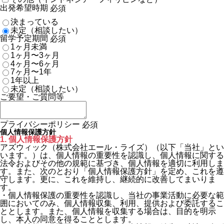
出発希望時期
必須
決まっている
未定（相談したい）
留学予定期間
必須
1ヶ月未満
1ヶ月〜3ヶ月
4ヶ月〜6ヶ月
7ヶ月〜1年
1年以上
未定（相談したい）
ご要望・ご質問等
プライバシーポリシー
必須
個人情報保護方針
1. 個人情報保護方針
アズウィック（株式会社エール・ライズ）（以下「当社」とい
います。）は、個人情報の重要性を認識し、個人情報に関する
法令およびその他の規範に基づき、個人情報を適切に利用しま
す。また、次のとおり「個人情報保護方針」を定め、これを遵
守します。更に、これを維持し、継続的に改善してまいりま
す。
・個人情報保護の重要性を認識し、当社の事業活動に必要な範
囲においてのみ、個人情報収集、利用、提供および委託するこ
ととします。また、個人情報を収集する場合は、目的を明示
し、本人の同意を得ることとします。