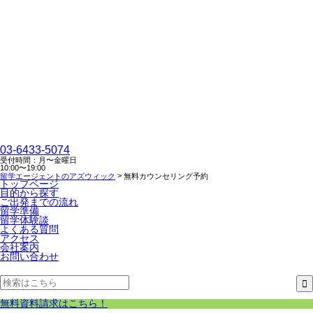
03-6433-5074
受付時間：月〜金曜日
10:00〜19:00
>
留学エージェントのアズウィック
無料カウンセリング予約
トップページ
目的から探す
ご出発までの流れ
留学準備
留学体験談
よくある質問
アクセス
会社案内
お問い合わせ
無料資料請求はこちら！