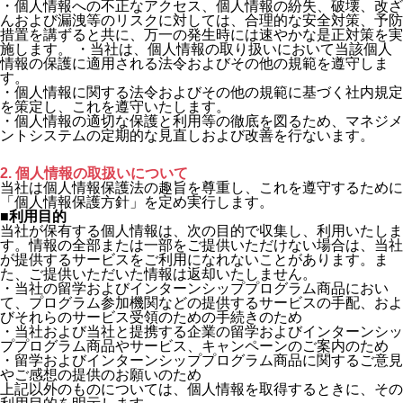
・個人情報への不正なアクセス、個人情報の紛失、破壊、改ざ
んおよび漏洩等のリスクに対しては、合理的な安全対策、予防
措置を講ずると共に、万一の発生時には速やかな是正対策を実
施します。 ・当社は、個人情報の取り扱いにおいて当該個人
情報の保護に適用される法令およびその他の規範を遵守しま
す。
・個人情報に関する法令およびその他の規範に基づく社内規定
を策定し、これを遵守いたします。
・個人情報の適切な保護と利用等の徹底を図るため、マネジメ
ントシステムの定期的な見直しおよび改善を行ないます。
2. 個人情報の取扱いについて
当社は個人情報保護法の趣旨を尊重し、これを遵守するために
「個人情報保護方針」を定め実行します。
■利用目的
当社が保有する個人情報は、次の目的で収集し、利用いたしま
す。情報の全部または一部をご提供いただけない場合は、当社
が提供するサービスをご利用になれないことがあります。ま
た、ご提供いただいた情報は返却いたしません。
・当社の留学およびインターンシッププログラム商品におい
て、プログラム参加機関などの提供するサービスの手配、およ
びそれらのサービス受領のための手続きのため
・当社および当社と提携する企業の留学およびインターンシッ
ププログラム商品やサービス、キャンペーンのご案内のため
・留学およびインターンシッププログラム商品に関するご意見
やご感想の提供のお願いのため
上記以外のものについては、個人情報を取得するときに、その