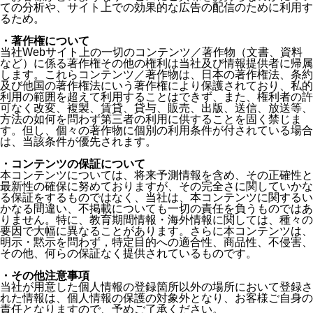
ての分析や、サイト上での効果的な広告の配信のために利用す
るため。
・著作権について
当社Webサイト上の一切のコンテンツ／著作物（文書、資料
など）に係る著作権その他の権利は当社及び情報提供者に帰属
します。これらコンテンツ／著作物は、日本の著作権法、条約
及び他国の著作権法にいう著作権により保護されており、私的
利用の範囲を超えて利用することはできず、また、権利者の許
可なく改変、複製、賃貸、貸与、販売、出版、送信、放送等、
方法の如何を問わず第三者の利用に供することを固く禁じま
す。但し、個々の著作物に個別の利用条件が付されている場合
は、当該条件が優先されます。
・コンテンツの保証について
本コンテンツについては、将来予測情報を含め、その正確性と
最新性の確保に努めておりますが、その完全さに関していかな
る保証をするものではなく、当社は、本コンテンツに関するい
かなる間違い、不掲載についても一切の責任を負うものではあ
りません。特に、教育期間情報・海外情報に関しては、種々の
要因で大幅に異なることがあります。さらに本コンテンツは、
明示・黙示を問わず，特定目的への適合性、商品性、不侵害、
その他、何らの保証なく提供されているものです。
・その他注意事項
当社が用意した個人情報の登録箇所以外の場所において登録さ
れた情報は、個人情報の保護の対象外となり、お客様ご自身の
責任となりますので、予めご了承ください。