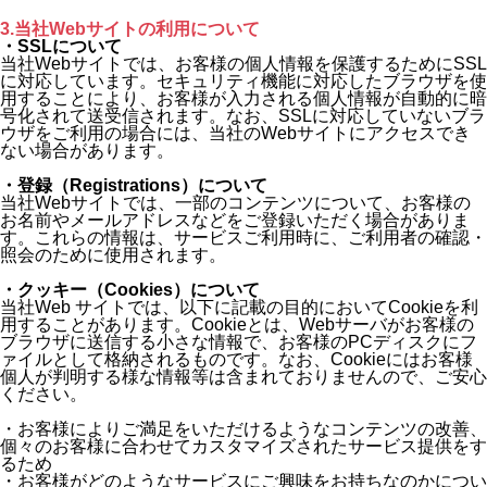
3.当社Webサイトの利用について
・SSLについて
当社Webサイトでは、お客様の個人情報を保護するためにSSL
に対応しています。セキュリティ機能に対応したブラウザを使
用することにより、お客様が入力される個人情報が自動的に暗
号化されて送受信されます。なお、SSLに対応していないブラ
ウザをご利用の場合には、当社のWebサイトにアクセスでき
ない場合があります。
・登録（Registrations）について
当社Webサイトでは、一部のコンテンツについて、お客様の
お名前やメールアドレスなどをご登録いただく場合がありま
す。これらの情報は、サービスご利用時に、ご利用者の確認・
照会のために使用されます。
・クッキー（Cookies）について
当社Web サイトでは、以下に記載の目的においてCookieを利
用することがあります。Cookieとは、Webサーバがお客様の
ブラウザに送信する小さな情報で、お客様のPCディスクにフ
ァイルとして格納されるものです。なお、Cookieにはお客様
個人が判明する様な情報等は含まれておりませんので、ご安心
ください。
・お客様によりご満足をいただけるようなコンテンツの改善、
個々のお客様に合わせてカスタマイズされたサービス提供をす
るため
・お客様がどのようなサービスにご興味をお持ちなのかについ