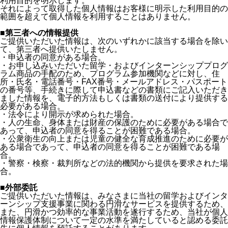
利用目的を明示します。
それによって取得した個人情報はお客様に明示した利用目的の
範囲を超えて個人情報を利用することはありません。
■第三者への情報提供
ご提供いただいた情報は、次のいずれかに該当する場合を除い
て、第三者へ提供いたしません。
・申込者の同意がある場合。
・お申し込みいただいた留学・およびインターンシッププログ
ラム商品の手配のため、プログラム参加機関などに対し、住
所・氏名・電話番号・FAX番号・メールアドレス・パスポート
の番号等、手続きに際して申込書などの書類にご記入いただき
ました情報を、電子的方法もしくは書類の送付により提供する
必要がある場合。
・法令により開示が求められた場合。
・人の生命、身体または財産の保護のために必要がある場合で
あって、申込者の同意を得ることが困難である場合。
・公衆衛生の向上または児童の健全な育成推進のために必要が
ある場合であって、申込者の同意を得ることが困難である場
合。
・警察・検察・裁判所などの法的機関から提供を要求された場
合。
■外部委託
ご提供いただいた情報は、みなさまに当社の留学およびインタ
ーンシップ支援事業に関わる円滑なサービスを提供するため、
また、円滑かつ効率的な事業活動を遂行するため、当社が個人
情報保護体制について一定の水準を満たしていると認める委託