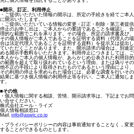
先に個人情報を預託することがあります。
■開示、訂正、利用停止
・ご提供いただいた情報の開示は、所定の手続きを経てご本人
に開示いたします。
・ご提供いただいている情報の変更・訂正・削除・第三者提供
停止のお申し出は、ご本人からの要請であることを確認し、合
理的な範囲でこれを承ります。その場合、所定の請求書及び、
その個人情報がご本人であることを証明する資料（代理人の場
合は法定代理人であることを証明する資料）を提示又は提出し
ていただくことがあります。また、開示請求の場合は、別途定
める開示手数料をいただきます。利用停止につきましては、ご
本人からご本人の個人情報が、あらかじめ公表された利用目的
の範囲を超えて取り扱われているという理由、または偽りその
他不正の手段により取得されたものであるという理由により、
その利用の停止を求められた場合には、必要な調査を行いその
結果に基づき個人情報の利用停止等を行い、ご本人に通知しま
す。
■その他
・個人情報に関する相談、苦情、開示請求等は、下記までお問
い合せください。
株式会社エール・ライズ
個人情報相談窓口
Mail.
info@aswic.co.jp
・プライバシーポリシーの内容は事前通知することなく，変更
することができるものとします。