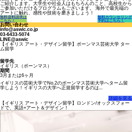
ご紹介します。大学生や社会人はもちろんのこと、高校生から
ご参加いただけるプログラムもございます。 海外で最先端の
アートに触れ、感性や技術を磨きましょう！
無料資料請求は
無料カウンセリング
こちら！
予約はこちら！
お問い合わせ
info@aswic.co.jp
03-6433-5074
LINE@aswic
【イギリス アート・デザイン留学】ボーンマス芸術大学 ター
ム留学
留学先
イギリス（ボーンマス）
期間
3月または6ヶ月
イギリスの芸術大学でNo.2のボーンマス芸術大学へターム留
学しよう！イギリスの大学へ正規留学するのは...
詳細を見る
【イギリス アート・デザイン留学】ロンドン/オックスフォー
ドで、英語+アート＆デザイン！