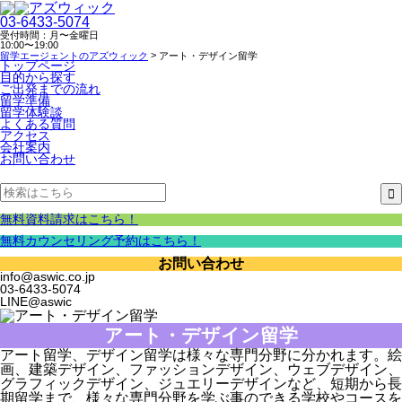
03-6433-5074
受付時間：月〜金曜日
10:00〜19:00
>
留学エージェントのアズウィック
アート・デザイン留学
トップページ
目的から探す
ご出発までの流れ
留学準備
留学体験談
よくある質問
アクセス
会社案内
お問い合わせ
無料資料請求はこちら！
無料カウンセリング予約はこちら！
お問い合わせ
info@aswic.co.jp
03-6433-5074
LINE@aswic
アート・デザイン留学
アート留学、デザイン留学は様々な専門分野に分かれます。絵
画、建築デザイン、ファッションデザイン、ウェブデザイン、
グラフィックデザイン、ジュエリーデザインなど、短期から長
期留学まで、様々な専門分野を学ぶ事のできる学校やコースを