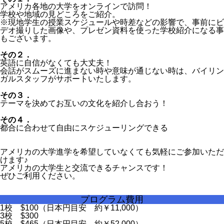
アメリカ各地の大学をオンラインで訪問！
学校や地域の見どころをご紹介。
※現地学生の授業スケジュールや時差などの影響で、事前にビ
デオ撮りした画像や、プレゼン資料を使った学校紹介になる事
もございます。
その２．
英語に自信がなくても大丈夫！
会話がスムーズに進まない時や意味が通じない時は、バイリン
ガルスタッフがサポートいたします。
その３．
テーマを決めてお互いの文化を紹介し合おう！
その４．
都合に合わせて自由にスケジューリングできる
アメリカの大学進学を希望していなくても気軽にご参加いただ
けます♪
アメリカの大学生と交流できるチャンスです！
ぜひご利用ください。
プログラム費用
1校 $100（日本円目安 約￥11,000）
3校 $300
5校 $465（日本円目安 約￥52,000）