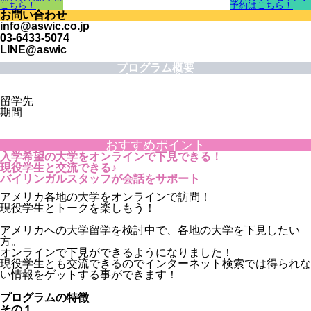
こちら！
予約はこちら！
お問い合わせ
info@aswic.co.jp
03-6433-5074
LINE@aswic
プログラム概要
プログラム費用
プログラム情報
留学先
期間
おすすめポイント
入学希望の大学をオンラインで下見できる！
現役学生と交流できる♪
バイリンガルスタッフが会話をサポート
アメリカ各地の大学をオンラインで訪問！
現役学生とトークを楽しもう！
アメリカへの大学留学を検討中で、各地の大学を下見したい
方。
オンラインで下見ができるようになりました！
現役学生とも交流できるのでインターネット検索では得られな
い情報をゲットする事ができます！
プログラムの特徴
その１．