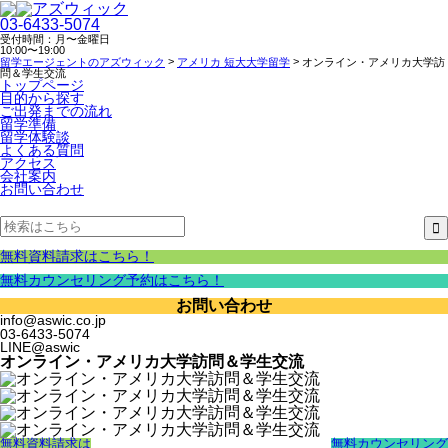
03-6433-5074
受付時間：月〜金曜日
10:00〜19:00
>
>
留学エージェントのアズウィック
アメリカ 短大大学留学
オンライン・アメリカ大学訪
問＆学生交流
トップページ
目的から探す
ご出発までの流れ
留学準備
留学体験談
よくある質問
アクセス
会社案内
お問い合わせ
無料資料請求はこちら！
無料カウンセリング予約はこちら！
お問い合わせ
info@aswic.co.jp
03-6433-5074
LINE@aswic
オンライン・アメリカ大学訪問＆学生交流
無料資料請求は
無料カウンセリング