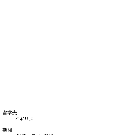
留学先
イギリス
期間