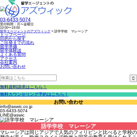
03-6433-5074
受付時間：月〜金曜日
10:00〜19:00
>
留学エージェントのアズウィック
語学学校 マレーシア
トップページ
目的から探す
ご出発までの流れ
留学準備
留学体験談
よくある質問
アクセス
会社案内
お問い合わせ
無料資料請求はこちら！
無料カウンセリング予約はこちら！
お問い合わせ
info@aswic.co.jp
03-6433-5074
LINE@aswic
語学学校 マレーシア
マレーシアは同じアジアで人気のフィリピンと比べると学校の