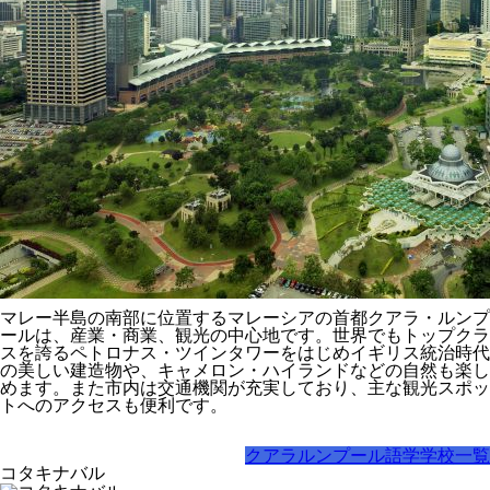
マレー半島の南部に位置するマレーシアの首都クアラ・ルンプ
ールは、産業・商業、観光の中心地です。世界でもトップクラ
スを誇るペトロナス・ツインタワーをはじめイギリス統治時代
の美しい建造物や、キャメロン・ハイランドなどの自然も楽し
めます。また市内は交通機関が充実しており、主な観光スポッ
トへのアクセスも便利です。
クアラルンプール語学学校一覧
コタキナバル