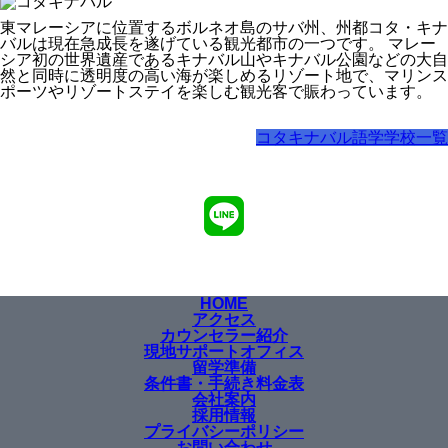
東マレーシアに位置するボルネオ島のサバ州、州都コタ・キナ
バルは現在急成長を遂げている観光都市の一つです。 マレー
シア初の世界遺産であるキナバル山やキナバル公園などの大自
然と同時に透明度の高い海が楽しめるリゾート地で、マリンス
ポーツやリゾートステイを楽しむ観光客で賑わっています。
コタキナバル語学学校一覧
HOME
アクセス
カウンセラー紹介
現地サポートオフィス
留学準備
条件書・手続き料金表
会社案内
採用情報
プライバシーポリシー
お問い合わせ