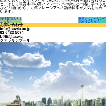
歴史が長く、欧米スタイルで欧米と同等の教育を受けられるこ
と、そして教育水準の高いマレーシアの学生と一緒に学べる点
などの理由から、近年マレーシアへの語学留学が人気を高めて
います。
無料資料請求は
無料カウンセリング
こちら！
予約はこちら！
お問い合わせ
info@aswic.co.jp
03-6433-5074
LINE@aswic
クアラルンプール