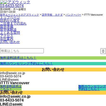
03-6433-5074
受付時間：月〜金曜日
10:00〜19:00
>
>
>
留学エージェントのアズウィック
語学学校 カナダ
バンクーバー
iTTTi Vancouver
トップページ
目的から探す
ご出発までの流れ
留学準備
留学体験談
よくある質問
アクセス
会社案内
お問い合わせ
無料資料請求はこちら！
無料カウンセリング予約はこちら！
お問い合わせ
info@aswic.co.jp
03-6433-5074
LINE@aswic
iTTTi Vancouver
無料資料請求は
無料カウンセリング
こちら！
予約はこちら！
お問い合わせ
info@aswic.co.jp
03-6433-5074
LINE@aswic