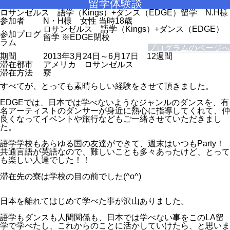
留学体験談
ロサンゼルス 語学（Kings）+ダンス（EDGE）留学 N.H様
参加者
N・H様 女性 当時18歳
ロサンゼルス 語学（Kings）+ダンス（EDGE）
参加プログ
留学 ※EDGE閉校
ラム
プログラムのページへ
期間
2013年3月24日～6月17日 12週間
滞在都市
アメリカ ロサンゼルス
滞在方法
寮
すべてが、とっても素晴らしい経験をさせて頂きました。
EDGEでは、日本では学べないようなジャンルのダンスを、有
名アーティストのダンサーが身近に熱心に指導してくれて、仲
良くなってイベントや旅行などもご一緒させていただきまし
た。
語学学校もあらゆる国の友達ができて、週末はいつもParty！
共通言語が英語なので、難しいことも多々あったけど、とって
も楽しい人達でした！！
滞在先の寮は学校の目の前でした(^o^)
日本を離れてはじめて学べた事が沢山ありました。
語学もダンスも人間関係も、日本では学べない事をこのLA留
学で学べたし、これからのことに活かしていけたら、と思いま