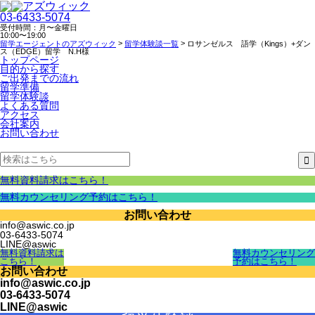
03-6433-5074
受付時間：月〜金曜日
10:00〜19:00
>
>
留学エージェントのアズウィック
留学体験談一覧
ロサンゼルス 語学（Kings）+ダン
ス（EDGE）留学 N.H様
トップページ
目的から探す
ご出発までの流れ
留学準備
留学体験談
よくある質問
アクセス
会社案内
お問い合わせ
無料資料請求はこちら！
無料カウンセリング予約はこちら！
お問い合わせ
info@aswic.co.jp
03-6433-5074
LINE@aswic
無料資料請求は
無料カウンセリング
こちら！
予約はこちら！
お問い合わせ
info@aswic.co.jp
03-6433-5074
LINE@aswic