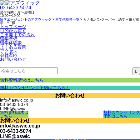
03-6433-5074
受付時間：月〜金曜日
10:00〜19:00
>
>
留学エージェントのアズウィック
留学体験談一覧
カナダ/バンクーバー 語学＋ヨガ留
学 Y.F様
トップページ
目的から探す
ご出発までの流れ
留学準備
留学体験談
よくある質問
アクセス
会社案内
お問い合わせ
無料資料請求はこちら！
無料カウンセリング予約はこちら！
お問い合わせ
info@aswic.co.jp
03-6433-5074
LINE@aswic
無料資料請求は
無料カウンセリング
こちら！
予約はこちら！
お問い合わせ
info@aswic.co.jp
03-6433-5074
LINE@aswic