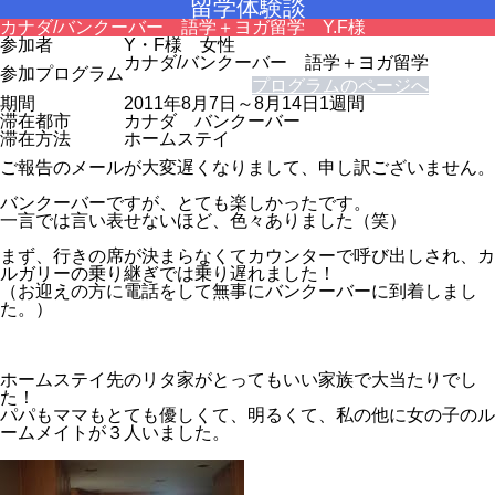
留学体験談
カナダ/バンクーバー 語学＋ヨガ留学 Y.F様
参加者
Y・F様 女性
カナダ/バンクーバー 語学＋ヨガ留学
参加プログラム
プログラムのページへ
期間
2011年8月7日～8月14日1週間
滞在都市
カナダ バンクーバー
滞在方法
ホームステイ
ご報告のメールが大変遅くなりまして、申し訳ございません。
バンクーバーですが、とても楽しかったです。
一言では言い表せないほど、色々ありました（笑）
まず、行きの席が決まらなくてカウンターで呼び出しされ、カ
ルガリーの乗り継ぎでは乗り遅れました！
（お迎えの方に電話をして無事にバンクーバーに到着しまし
た。）
ホームステイ先のリタ家がとってもいい家族で大当たりでし
た！
パパもママもとても優しくて、明るくて、私の他に女の子のル
ームメイトが３人いました。