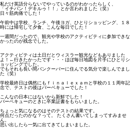
私だけ英語分らないでやっているのがわかったらしく、
「イチバン！デキルゥ！！」とか言われました（笑）
日々筋肉痛でした！
午前中は学校、ランチ、午後ヨガ、ひとりショッピング、１８
時には帰宅して夕食、こんな毎日でした！
一週間だったので、観光や学校のアクティビティに参加できな
かったのが残念でした。
アクティビティは土日だとウィスラー観光などもありました
よ！←行きたかったです・・・ほぼ毎日地図を片手にひとりシ
ョッピングでした。
でもそれも長い間バンクーバーに住んでる気分で楽しんでまし
た（笑）
学校最終日は偶然にもｆｉｎａｌｅｘａｍと学校の１１周年記
念で、テストの後はバーベキューでした！
こんなの日本にはないから新鮮でした！
バーベキューのときに卒業証書をもらいました。
ちょっと気になるのはそのテストの結果です。
何点だったのかな？って。 たくさん書いてしまってすみませ
ん。
思い出したら一気に出てきてしまいました。