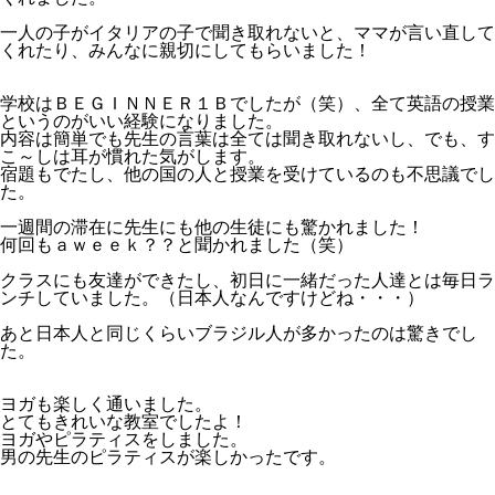
一人の子がイタリアの子で聞き取れないと、ママが言い直して
くれたり、みんなに親切にしてもらいました！
学校はＢＥＧＩＮＮＥＲ１Ｂでしたが（笑）、全て英語の授業
というのがいい経験になりました。
内容は簡単でも先生の言葉は全ては聞き取れないし、でも、す
こ～しは耳が慣れた気がします。
宿題もでたし、他の国の人と授業を受けているのも不思議でし
た。
一週間の滞在に先生にも他の生徒にも驚かれました！
何回もａｗｅｅｋ？？と聞かれました（笑）
クラスにも友達ができたし、初日に一緒だった人達とは毎日ラ
ンチしていました。（日本人なんですけどね・・・）
あと日本人と同じくらいブラジル人が多かったのは驚きでし
た。
ヨガも楽しく通いました。
とてもきれいな教室でしたよ！
ヨガやピラティスをしました。
男の先生のピラティスが楽しかったです。